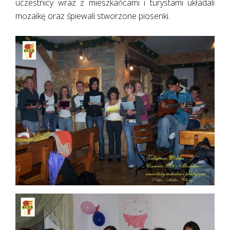
uczestnicy wraz z mieszkańcami i turystami układali
mozaikę oraz śpiewali stworzone piosenki.